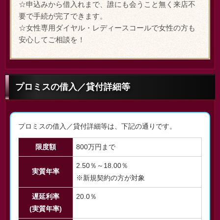
☆申込みから借入れまで、誰にも会うこと無く来店不
要で手続が完了できます。
☆女性専用ダイヤル・レディースコールで女性の方も
安心してご相談を！
プロミスの借入／貸付詳細等
プロミスの借入／貸付詳細等は、下記の通りです。
限度額
800万円まで
2.50％～18.00％
実質年率
※新規契約の方が対象
遅延利率
20.0％
(実質年率)