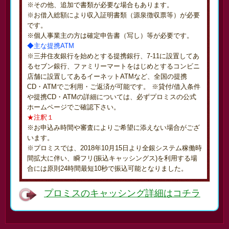
※その他、追加で書類が必要な場合もあります。
※お借入総額により収入証明書類（源泉徴収票等）が必要
です。
※個人事業主の方は確定申告書（写し）等が必要です。
◆主な提携ATM
※三井住友銀行を始めとする提携銀行、7-11に設置してあ
るセブン銀行、ファミリーマートをはじめとするコンビニ
店舗に設置してあるイーネットATMなど、全国の提携
CD・ATMでご利用・ご返済が可能です。 ※貸付/借入条件
や提携CD・ATMの詳細については、必ずプロミスの公式
ホームページでご確認下さい。
★注釈１
※お申込み時間や審査によりご希望に添えない場合がござ
います。
※プロミスでは、2018年10月15日より全銀システム稼働時
間拡大に伴い、瞬フリ(振込キャッシングス)を利用する場
合には原則24時間最短10秒で振込可能となりました。
プロミスのキャッシング詳細はコチラ