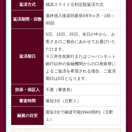
返済方式
残高スライド元利定額返済方式
最終借入後原則最長6年9ヵ月・1回～
返済期間・回数
80回
5日、15日、25日、末日の中から、お
客さまのご都合にあわせてお選びいた
だけます。
返済期日
※三井住友銀行またはジャパンネット
銀行以外の金融機関からの口座振替に
よるご返済を希望される場合、ご返済
期日は5日となります。
担保・保証人
不要（審査有）
審査時間
最短3分（注釈１）
最短3分で融資可能(Web契約)（注釈
融資の目安
１）