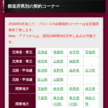
都道府県別の契約コーナー
2026年9月末にて、プロミスの自動契約コーナーは全店舗営
業終了致します。
Web・アプリからは、原則24時間365日申し込みが可能で
す。
北海道・東北
北海道
青森県
岩手県
宮城県
北海道・東北
秋田県
山形県
福島県
北陸・甲信越
新潟県
長野県
福井県
石川県
北陸・甲信越
富山県
山梨県
関東地方
茨城県
栃木県
群馬県
埼玉県
千葉県
東京都
東京都
神奈川
関東地方
(23区
(23区
県