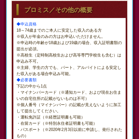
プロミス／その他の概要
◆申込資格
18～74歳までのご本人に安定した収入のある方
※収入が年金のみの方はお申込いただけません。
※申込時の年齢が18歳および19歳の場合、収入証明書類の
提出が必須。
※高校生（定時制高校生および高等専門学校生も含む）は
申込み不可。
※主婦、学生の方でも、パート、アルバイトによる安定し
た収入がある場合申込み可能。
◆必要書類
下記の中から1点
・マイナンバーカード（※通知カード、および現在お住ま
いの自宅住所の記載がないものは不可）
※個人番号（マイナンバー）の記載が見えないように加工
して提出してください。
・運転免許証（※経歴証明書も可能）
・在留カード（※特別永住者証明書も可能）
・パスポート（※2020年2月3日以前に申請し、発行された
もの）